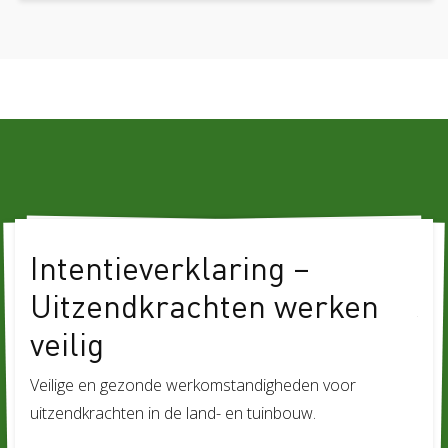
Intentieverklaring –
Wij,
Nede
Uitzendkrachten werken
tui
veilig
Uitz
Vee
Veilige en gezonde werkomstandigheden voor
dage
uitzendkrachten in de land- en tuinbouw.
nog 