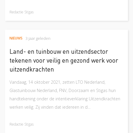
Redactie Stigas
NIEUWS
3 jaar geleden
Land- en tuinbouw en uitzendsector
tekenen voor veilig en gezond werk voor
uitzendkrachten
Vandaag, 14 oktober 2021, zetten LTO Nederland,
Glastuinbouw Nederland, FNV, Doorzaam en Stigas hun
handtekening onder de intentieverklaring Uitzendkrachten
werken veilig. Zij vinden dat iedereen in d…
Redactie Stigas