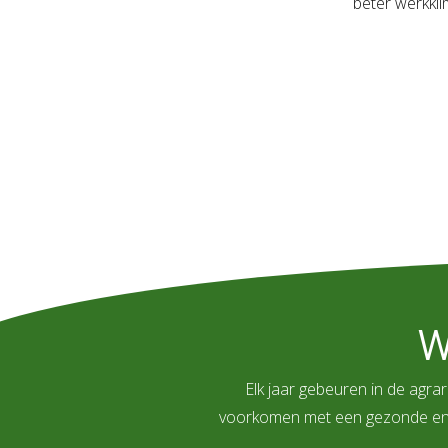
beter werkkli
W
Elk jaar gebeuren in de agra
voorkomen met een gezonde en ve