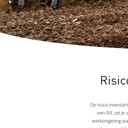
Risic
De risico-inventari
een RIE zet je 
werkomgeving waar