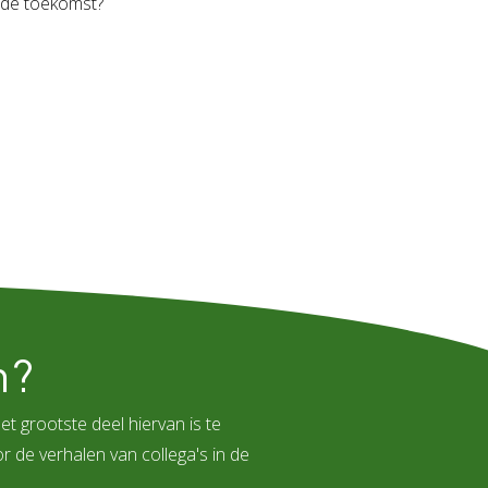
g de toekomst?
n?
t grootste deel hiervan is te
 de verhalen van collega's in de