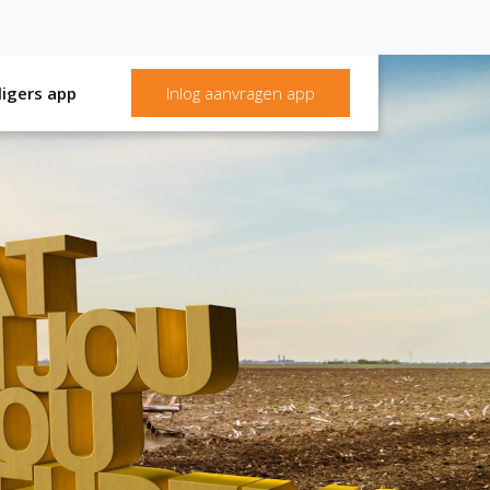
lligers app
Inlog aanvragen app