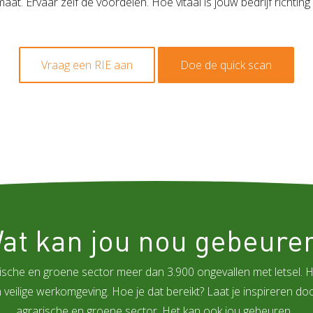
maat. Ervaar zelf de voordelen. Hoe vitaal is jouw bedrijf richtin
Vraag een RIE aan
Doe de quick scan
at kan jou nou gebeure
rische en groene sector meer dan 3.900 ongevallen met letsel. He
ilige werkomgeving. Hoe je dat bereikt? Laat je inspireren door
agrarische en groene sector. Het kan ook jou gebeuren...